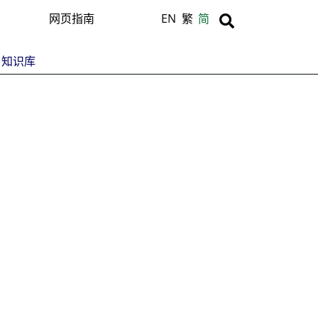
Body
Body
网页指南
EN
繁
简
知识库
C
T