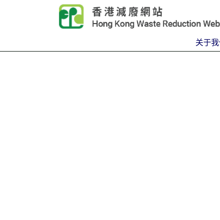
Skip to main content
关于我
首页
Carousel Item
Text