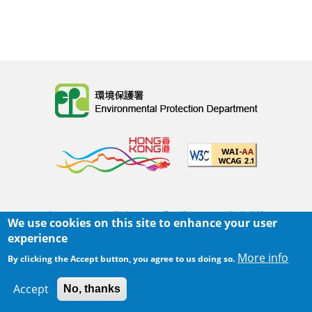
Body
主页
|
网页指南
|
重要告示
|
私隐政策
We use cookies on this site to enhance your user
Body
© 2025 环境保护署
experience
覆检日期:
2022-08-31 16:03
More info
By clicking the Accept button, you agree to us doing so.
Body
Accept
No, thanks