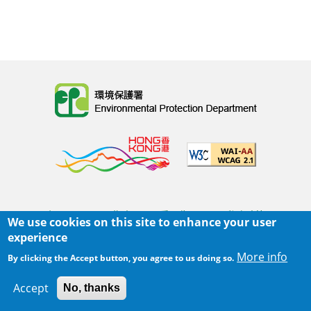
Body
主页
|
网页指南
|
重要告示
|
私隐政策
We use cookies on this site to enhance your user
Body
© 2025 环境保护署
experience
覆检日期:
2022-08-31 16:03
More info
By clicking the Accept button, you agree to us doing so.
Body
Accept
No, thanks