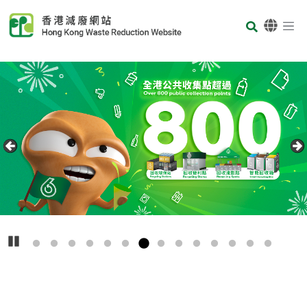
Skip to main content
Body
首页
Carousel Item
Text
播放
主
要
回