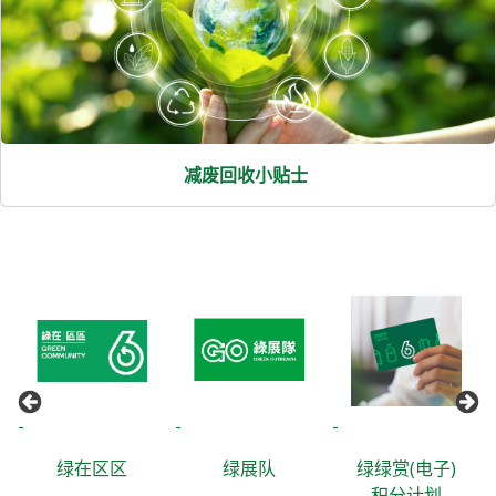
减废回收小贴士
绿在区区
绿展队
绿绿赏(电子)
积分计划