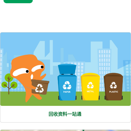
熱
門
項
目
回收资料一站通