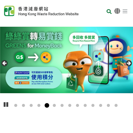
Skip to main content
Body
首页
Carousel Item
Text
播放
主
要
回