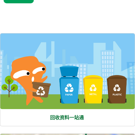
熱
門
項
目
回收资料一站通