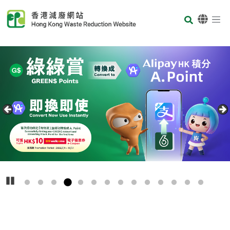
Skip to main content
Body
首页
Carousel Item
Text
播放
主
要
回