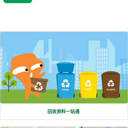
熱
門
項
目
回收资料一站通