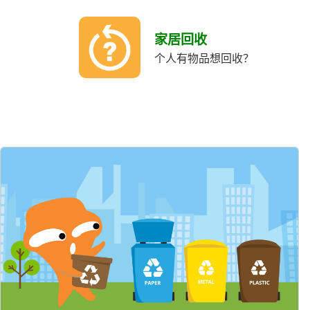
回
收
家居回收
類
个人有物品想回收？
別
熱
門
項
目