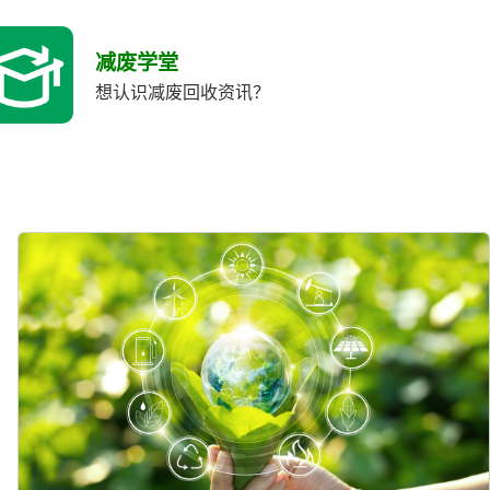
减废学堂
想认识减废回收资讯？