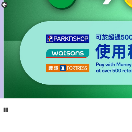
播放
主
要