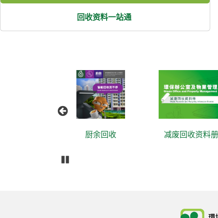
回收资料一站通
塑
厨余回收
减废回收资料册
播放
Body