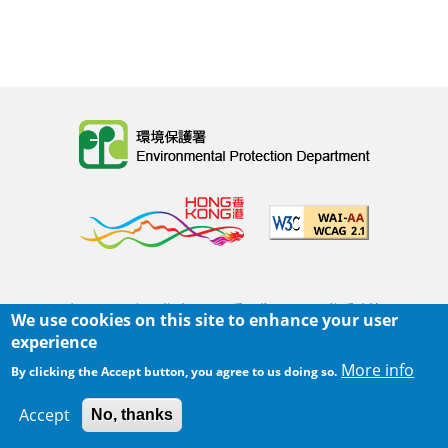
Body
主頁
|
網頁指南
|
重要告示
|
私隱政策
We use cookies on this site to enhance your user
Body
© 2025 環境保護署
experience
覆檢日期:
2022-08-31 15:59
More info
By clicking the Accept button, you agree to us doing so.
Body
Accept
No, thanks