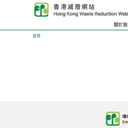
Skip to main content
關於我
首頁
Body
Body