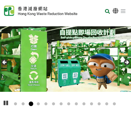
Skip to main content
Body
首頁
m
Carousel Ite
Text
播放