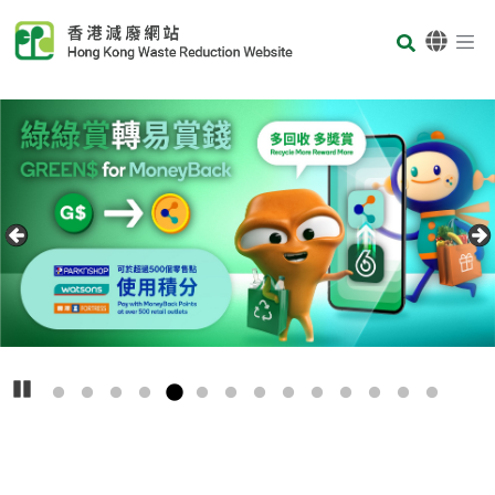
Skip to main content
Body
首頁
Carousel Item
Text
播放