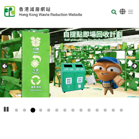
Skip to main content
Body
首頁
Carousel Item
Text
播放