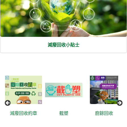
減廢回收小貼士
收約章
截塑
廚餘回收
減廢回收資