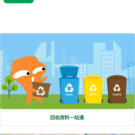
熱
門
項
目
回收资料一站通