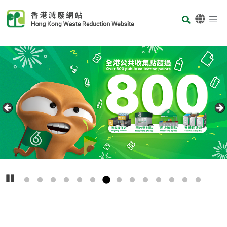
Skip to main content
Body
首页
Carousel Item
Text
播放
主
要
回