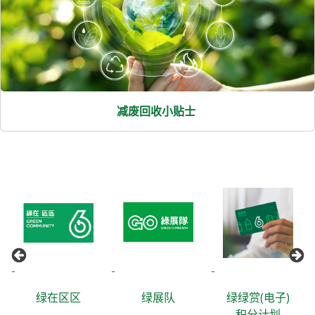
减废回收小贴士
绿在区区
绿展队
绿绿赏(电子)
积分计划