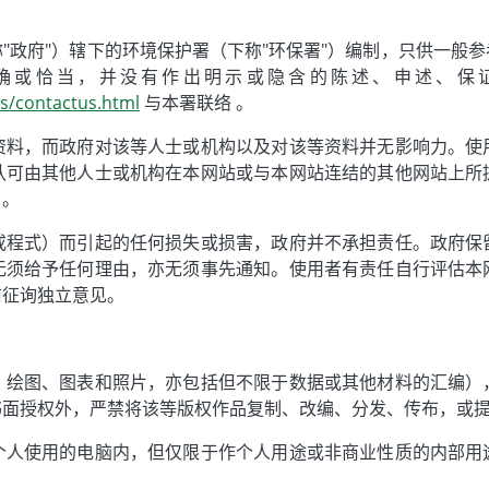
"政府"）辖下的环境保护署（下称"环保署"）编制，只供一般
确或恰当，并没有作出明示或隐含的陈述、申述、保
us/contactus.html
与本署联络 。
资料，而政府对该等人士或机构以及对该等资料并无影响力。使
认可由其他人士或机构在本网站或与本网站连结的其他网站上所
）。
或程式）而引起的任何损失或损害，政府并不承担责任。政府保
无须给予任何理由，亦无须事先通知。使用者有责任自行评估本
前征询独立意见。
、绘图、图表和照片，亦包括但不限于数据或其他材料的汇编）
书面授权外，严禁将该等版权作品复制、改编、分发、传布，或
个人使用的电脑内，但仅限于作个人用途或非商业性质的内部用