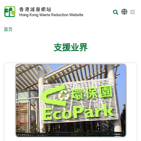
Skip to main content
Body
首页
支援业界
Body