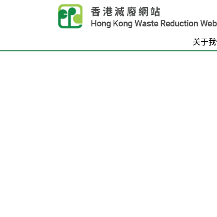
Skip to main content
关于我
首页
Carousel Item
Text