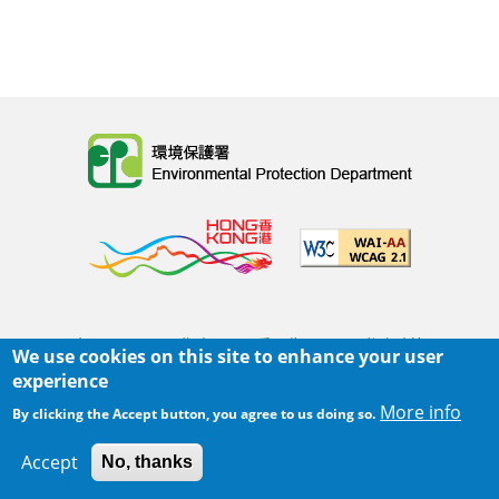
Body
主页
|
网页指南
|
重要告示
|
私隐政策
We use cookies on this site to enhance your user
Body
© 2025 环境保护署
experience
覆检日期:
2022-08-31 16:03
More info
By clicking the Accept button, you agree to us doing so.
Body
Accept
No, thanks