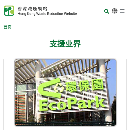
Skip to main content
Body
首页
支援业界
Body