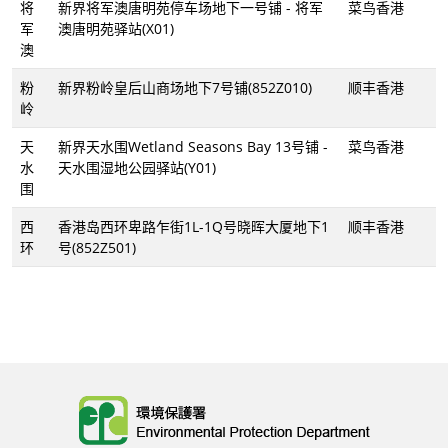
将
新界将军澳唐明苑停车场地下一号铺 - 将军
菜鸟香港
军
澳唐明苑驿站(X01)
澳
粉
新界粉岭皇后山商场地下7号铺(852Z010)
顺丰香港
岭
天
新界天水围Wetland Seasons Bay 13号铺 -
菜鸟香港
水
天水围湿地公园驿站(Y01)
围
西
香港岛西环卑路乍街1L-1Q号晓晖大厦地下1
顺丰香港
环
号(852Z501)
Body