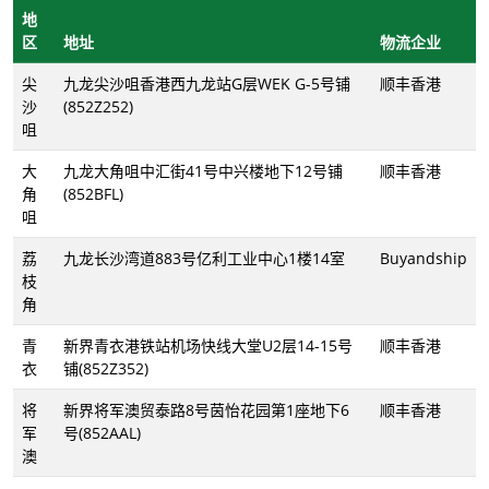
地
区
地址
物流企业
尖
九龙尖沙咀香港西九龙站G层WEK G-5号铺
顺丰香港
沙
(852Z252)
咀
大
九龙大角咀中汇街41号中兴楼地下12号铺
顺丰香港
角
(852BFL)
咀
荔
九龙长沙湾道883号亿利工业中心1楼14室
Buyandship
枝
角
青
新界青衣港铁站机场快线大堂U2层14-15号
顺丰香港
衣
铺(852Z352)
将
新界将军澳贸泰路8号茵怡花园第1座地下6
顺丰香港
军
号(852AAL)
澳