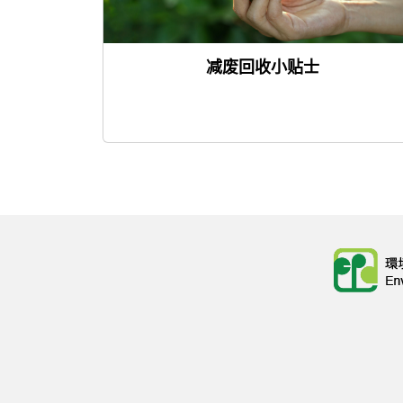
减废回收小贴士
Body
Body