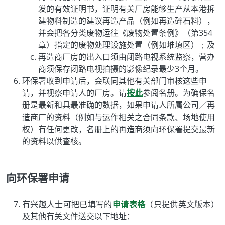
发的有效证明书，证明有关厂房能够生产从本港拆
建物料制造的建议再造产品（例如再造碎石料），
并会把各分类废物运往《废物处置条例》（第354
章）指定的废物处理设施处置（例如堆填区）﹔及
再造商厂房的出入口须由闭路电视系统监察，营办
商须保存闭路电视拍摄的影像纪录最少3个月。
环保署收到申请后，会联同其他有关部门审核这些申
请，并视察申请人的厂房。请
按此
参阅名册。为确保名
册是最新和具最准确的数据，如果申请人所属公司／再
造商厂的资料（例如与运作相关之合同条款、场地使用
权）有任何更改，名册上的再造商须向环保署提交最新
的资料以供查核。
向环保署申请
有兴趣人士可把已填写的
申请表格
（只提供英文版本）
及其他有关文件送交以下地址：