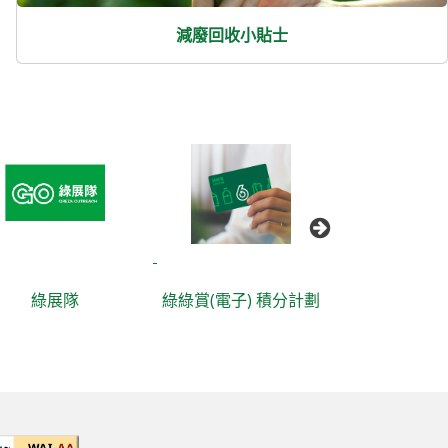
減廢回收小貼士
綠展隊
綠綠賞(電子) 積分計劃
香港資源循環藍圖