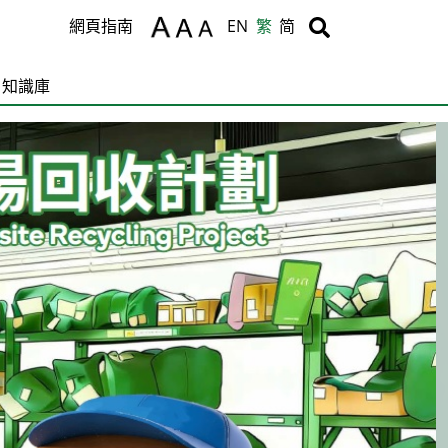
Body
Body
網頁指南
EN
繁
简
知識庫
C
T