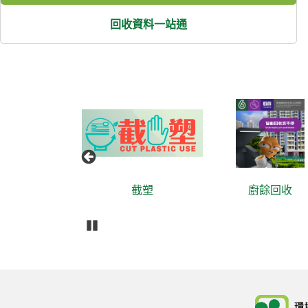
回收資料一站通
廢回收約章
截塑
廚餘回收
播放
Body