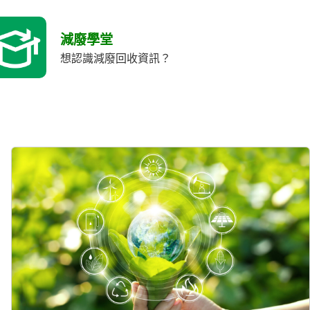
減廢學堂
想認識減廢回收資訊？