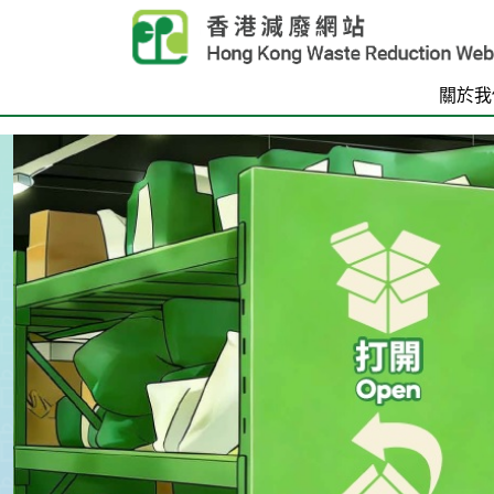
Skip to main content
關於我
首頁
Carousel Item
Text