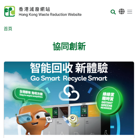
Skip to main content
Body
首頁
協同創新
Body