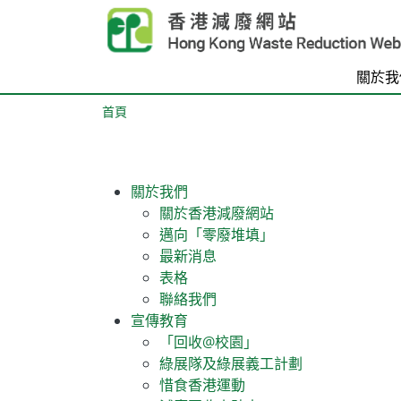
Skip to main content
關於我
首頁
關於我們
關於香港減廢網站
邁向「零廢堆填」
最新消息
表格
聯絡我們
宣傳教育
「回收@校園」
綠展隊及綠展義工計劃
惜食香港運動