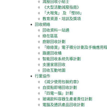
減廢回收小貼士
《大型活動減廢指南》
「大嘥鬼」 及 「慳BB」
教育資源、培訓及獎項
回收網絡
回收資料一站通
綠在區區
廚餘回收計劃
「綠綠賞」電子積分計劃及手機應用
路邊回收桶
智能回收系統先導計劃
支援家居回收
回收互動地圖
行業協作
《減少使用包裝約章》
自提點即場回收計劃
「四電一腦」計劃
玻璃飲料容器生產者責任計劃
電腦及通訊產品回收計劃