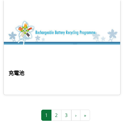
充電池
Pagination
Next page
Last page
1
2
3
›
»