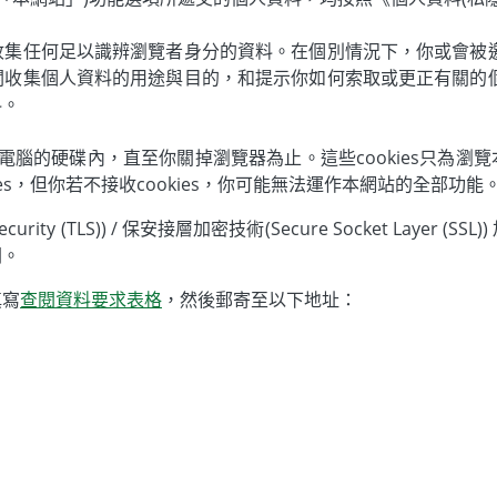
收集任何足以識辨瀏覽者身分的資料。在個別情況下，你或會被邀
關收集個人資料的用途與目的，和提示你如何索取或更正有關的個
料。
於你電腦的硬碟內，直至你關掉瀏覽器為止。這些cookies只為
es，但你若不接收cookies，你可能無法運作本網站的全部功能
curity (TLS)) / 保安接層加密技術(Secure Socket La
閱。
填寫
查閱資料要求表格
，然後郵寄至以下地址：