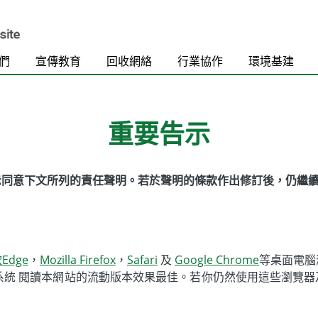
們
宣傳教育
回收網絡
行業協作
環境基建
重要告示
示同意下文所列的責任聲明。若於聲明的條款作出修訂後，仍繼
Edge
，
Mozilla Firefox
，
Safari
及
Google Chrome
等桌面電腦
 及華為鴻蒙作業系統 閱讀本網站的流動版本效果最佳。若你仍然使用這