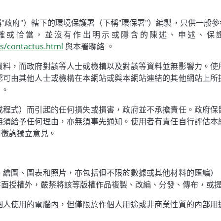
"政府"）轄下的環境保護署（下稱"環保署"）編製，只供一般
確或恰當，並沒有作出明示或隱含的陳述、申述、保
us/contactus.html
與本署聯絡 。
資料，而政府對該等人士或機構以及對該等資料並無影響力。使
認可由其他人士或機構在本網站或與本網站連結的其他網站上所
）。
或程式）而引起的任何損失或損害，政府並不承擔責任。政府保
無須給予任何理由，亦無須事先通知。使用者有責任自行評估本
前徵詢獨立意見。
、繪圖、圖表和照片，亦包括但不限於數據或其他材料的匯編）
書面授權外，嚴禁將該等版權作品複製、改編、分發、傳布，或
個人使用的電腦內，但僅限於作個人用途或非商業性質的內部用