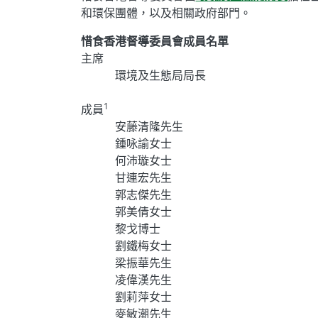
和環保團體，以及相關政府部門。
惜食香港督導委員會成員名單
主席
環境及生態局局長
1
成員
安藤清隆先生
鍾咏諭女士
何沛璇女士
甘連宏先生
郭志傑先生
郭美倩女士
黎戈博士
劉鐵梅女士
梁振華先生
凌偉漢先生
劉莉萍女士
麥敏潮先生