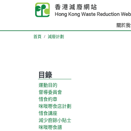
Skip to main content
關於我
首頁
減廢計劃
目錄
Body
運動目的
督導委員會
惜食約章
咪嘥嘢食店計劃
惜食講座
減少廚餘小貼士
咪嘥嘢食譜