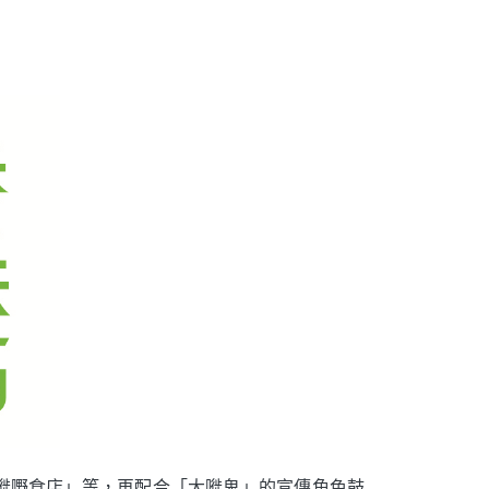
咪嘥嘢食店」等，再配合「大嘥鬼」的宣傳角色鼓