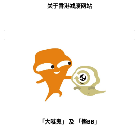
关于香港减废网站
「大嘥鬼」 及 「悭BB」