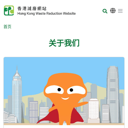
Skip to main content
Body
首页
关于我们
Body