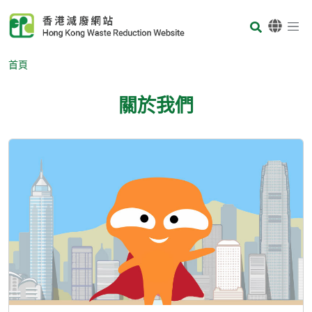
Skip to main content
Body
首頁
關於我們
Body