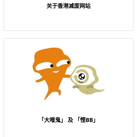
关于香港减废网站
「大嘥鬼」 及 「悭BB」