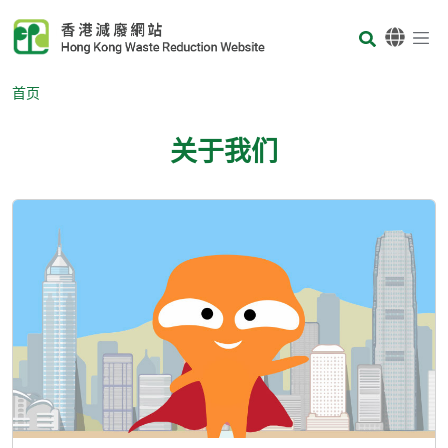
Skip to main content
Body
首页
关于我们
Body