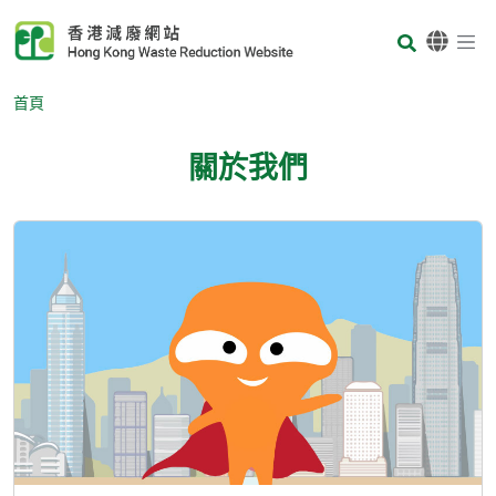
Skip to main content
Body
首頁
關於我們
Body