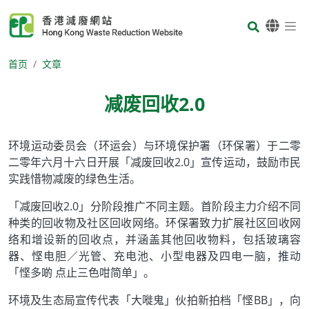
Skip to main content
Body
首页
文章
减废回收2.0
Body
环境运动委员会（环运会）与环境保护署（环保署）于二零
二零年六月十六日开展「减废回收2.0」宣传运动，鼓励市民
实践惜物减废的绿色生活。
「减废回收2.0」分阶段推广不同主题。首阶段主力介绍不同
种类的回收物及社区回收网络。环保署致力扩展社区回收网
络和增设新的回收点，并涵盖其他回收物料，包括玻璃容
器、悭电胆／光管、充电池、小型电器及四电一脑，推动
「悭多啲 点止三色咁简单」。
环境及生态局宣传代表「大嘥鬼」伙拍新拍档「悭BB」，向