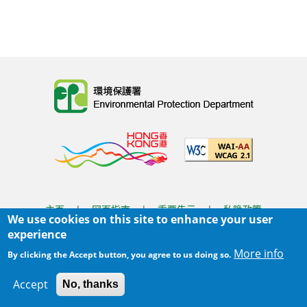
Body
主页
|
网页指南
|
重要告示
|
私隐政策
We use cookies on this site to enhance your user
Body
© 2025 环境保护署
experience
覆检日期:
2026-06-03 10:43
More info
By clicking the Accept button, you agree to us doing so.
Body
Accept
No, thanks