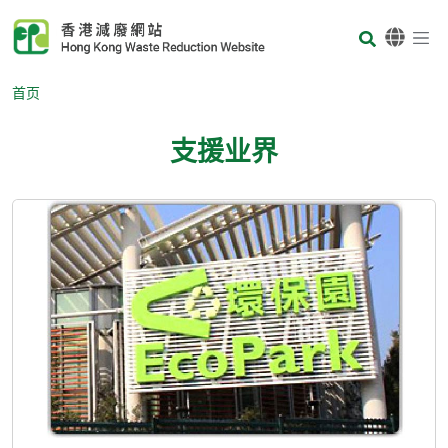
Skip to main content
Body
首页
支援业界
Body