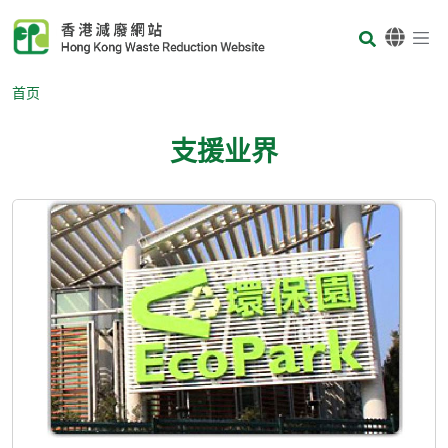
Skip to main content
Body
首页
支援业界
Body