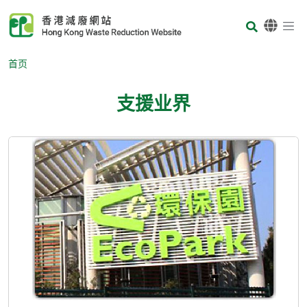
Skip to main content
Body
首页
支援业界
Body