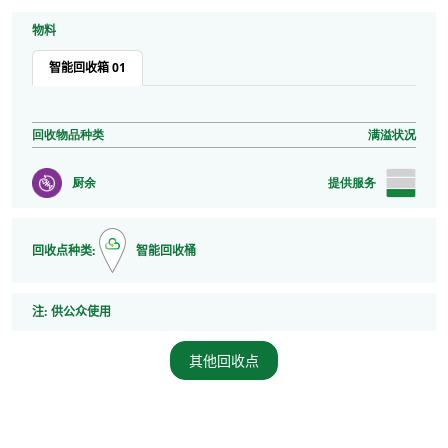
物料
智能回收箱 01
回收物品种类
满溢状况
厨余
提供服务
回收点种类:
智能回收桶
注
注:
供公众使用
其他回收点