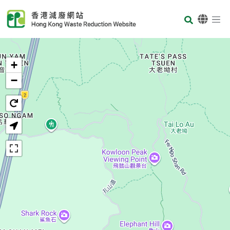
Skip to main content
Body
首页
+
−