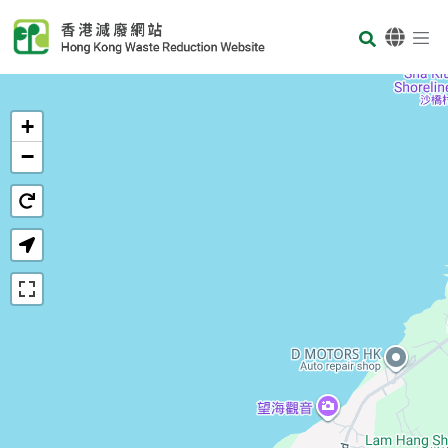
Skip to main content
Body
首页
+
−