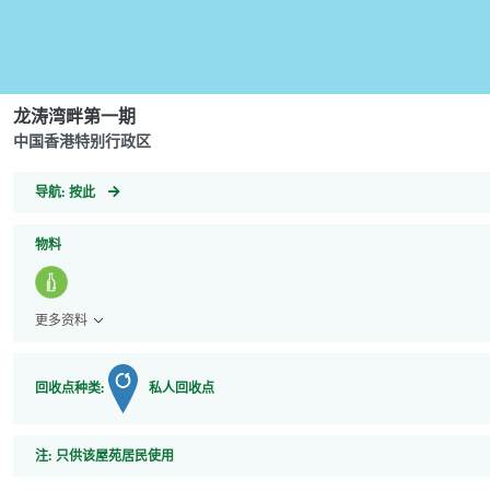
龙涛湾畔第一期
中国香港特别行政区
GeoCoordinates
导航:
按此
物料
更多资料
回收点种类:
私人回收点
注
注:
只供该屋苑居民使用