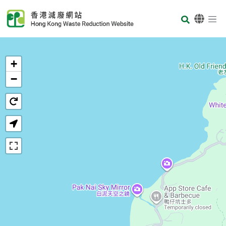
Skip to main content
Body
首页
+
−