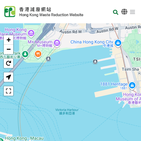
Skip to main content
Body
首页
+
−