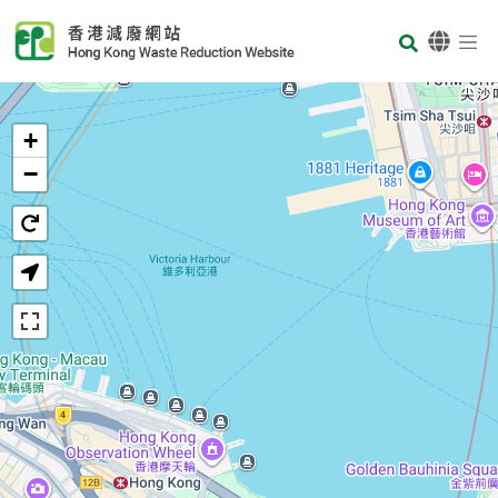
Skip to main content
Body
首页
+
−