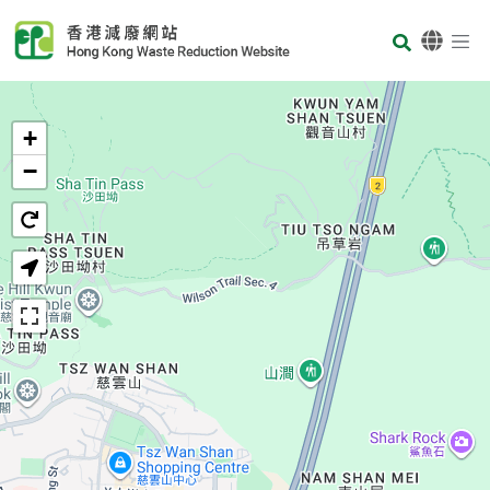
Skip to main content
Body
首页
+
−