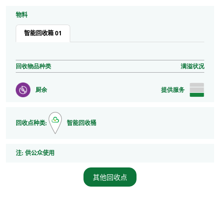
物料
智能回收箱 01
回收物品种类
满溢状况
厨余
提供服务
回收点种类:
智能回收桶
注
注:
供公众使用
其他回收点