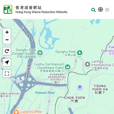
Skip to main content
Body
首页
+
−