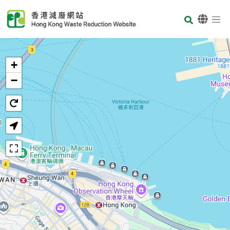
Skip to main content
Body
首页
+
−