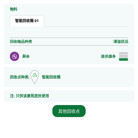
物料
智能回收箱 01
回收物品种类
满溢状况
厨余
提供服务
回收点种类:
智能回收桶
注
注:
只供该屋苑居民使用
其他回收点