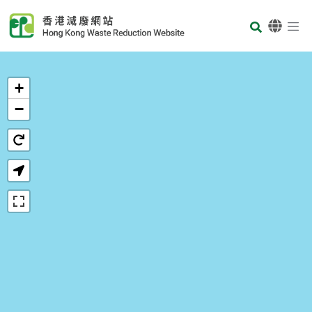
Skip to main content
Body
首页
+
−