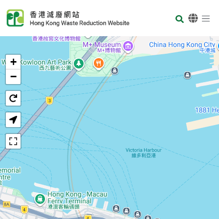
Skip to main content
Body
首页
+
−