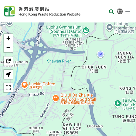
Skip to main content
Body
首页
+
−