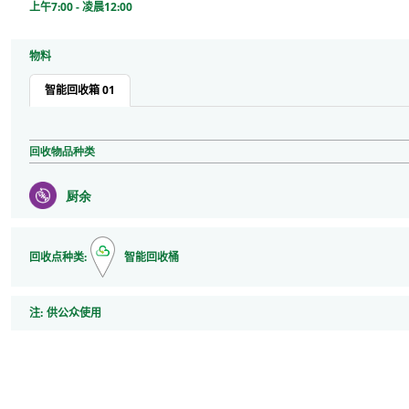
上午7:00 - 凌晨12:00
物料
智能回收箱 01
回收物品种类
厨余
回收点种类:
智能回收桶
注
注:
供公众使用