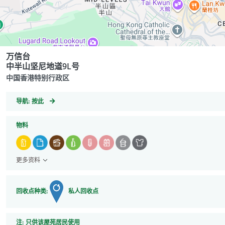
万信台
中半山坚尼地道9L号
中国香港特别行政区
GeoCoordinates
导航:
按此
物料
更多资料
回收点种类:
私人回收点
注
注:
只供该屋苑居民使用